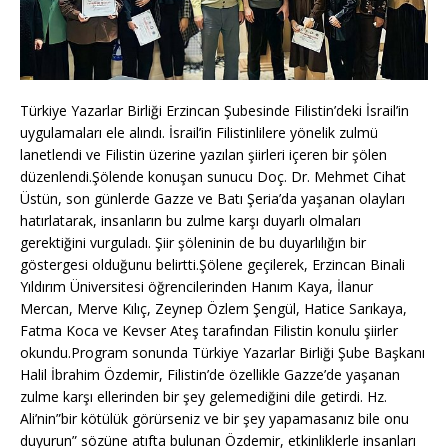
Türkiye Yazarlar Birliği Erzincan Şubesinde Filistin’deki İsrail’in
uygulamaları ele alındı. İsrail’in Filistinlilere yönelik zulmü
lanetlendi ve Filistin üzerine yazılan şiirleri içeren bir şölen
düzenlendi.Şölende konuşan sunucu Doç. Dr. Mehmet Cihat
Üstün, son günlerde Gazze ve Batı Şeria’da yaşanan olayları
hatırlatarak, insanların bu zulme karşı duyarlı olmaları
gerektiğini vurguladı. Şiir şöleninin de bu duyarlılığın bir
göstergesi olduğunu belirtti.Şölene geçilerek, Erzincan Binali
Yıldırım Üniversitesi öğrencilerinden Hanım Kaya, İlanur
Mercan, Merve Kılıç, Zeynep Özlem Şengül, Hatice Sarıkaya,
Fatma Koca ve Kevser Ateş tarafından Filistin konulu şiirler
okundu.Program sonunda Türkiye Yazarlar Birliği Şube Başkanı
Halil İbrahim Özdemir, Filistin’de özellikle Gazze’de yaşanan
zulme karşı ellerinden bir şey gelemediğini dile getirdi. Hz.
Ali’nin”bir kötülük görürseniz ve bir şey yapamasanız bile onu
duyurun” sözüne atıfta bulunan Özdemir, etkinliklerle insanları