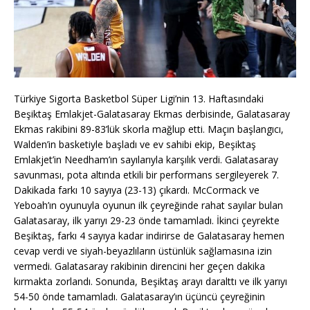
Türkiye Sigorta Basketbol Süper Ligi’nin 13. Haftasındaki
Beşiktaş Emlakjet-Galatasaray Ekmas derbisinde, Galatasaray
Ekmas rakibini 89-83’lük skorla mağlup etti. Maçın başlangıcı,
Walden’in basketiyle başladı ve ev sahibi ekip, Beşiktaş
Emlakjet’in Needham’ın sayılarıyla karşılık verdi. Galatasaray
savunması, pota altında etkili bir performans sergileyerek 7.
Dakikada farkı 10 sayıya (23-13) çıkardı. McCormack ve
Yeboah’ın oyunuyla oyunun ilk çeyreğinde rahat sayılar bulan
Galatasaray, ilk yarıyı 29-23 önde tamamladı. İkinci çeyrekte
Beşiktaş, farkı 4 sayıya kadar indirirse de Galatasaray hemen
cevap verdi ve siyah-beyazlıların üstünlük sağlamasına izin
vermedi. Galatasaray rakibinin direncini her geçen dakika
kırmakta zorlandı. Sonunda, Beşiktaş arayı daralttı ve ilk yarıyı
54-50 önde tamamladı. Galatasaray’ın üçüncü çeyreğinin