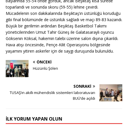
başlarında 55-54 önde gördük, ancak Beşiktaş kısa sürede
toparlandı ve sonunda skoru (59-55) lehine çevirdi.
Mücadelenin son dakikalarında Beşiktaş’ın üstünlüğü koruduğu
gibi final bölümünde de üstünlük sağladı ve maçı 89-83 kazandı.
Büyük bir gerilimin ardından Beşiktaş Basketbol Takımı
yöneticilerinden Umut Tahir Güneş ile Galatasaraylı oyuncu
Göksenin Köksal, hakemin talebi üzerine salon dışına çıkarıldı.
Hava atışı öncesinde, Pençe-Kilit Operasyonu bölgesinde
yaşamını yitiren askerler için de saygı duruşunda bulunuldu.
ÖNCEKI
Hüzünlü Şölen
SONRAKI
TUSAŞ’ın akıllı mühendislik sistemleri laboratuvarı
BUÜ’de açıldı
İLK YORUM YAPAN OLUN