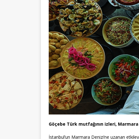
Göçebe Türk mutfağının izleri, Marmara 
İstanbul’un Marmara Denizi’ne uzanan etkiley