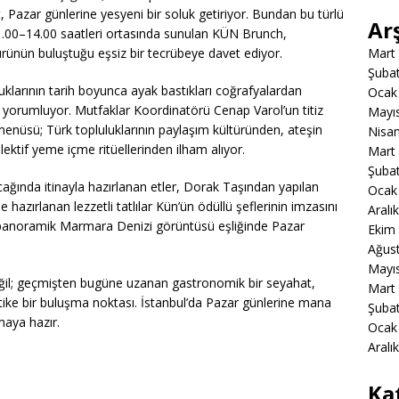
 Pazar günlerine yesyeni bir soluk getiriyor. Bundan bu türlü
Ar
.00–14.00 saatleri ortasında sunulan KÜN Brunch,
ürünün buluştuğu eşsiz bir tecrübeye davet ediyor.
Mart
Şuba
klarının tarih boyunca ayak bastıkları coğrafyalardan
Ocak
a yorumluyor. Mutfaklar Koordinatörü Cenap Varol’un titiz
Mayı
enüsü; Türk topluluklarının paylaşım kültüründen, ateşin
Nisa
ektif yeme içme ritüellerinden ilham alıyor.
Mart
Şuba
cağında itinayla hazırlanan etler, Dorak Taşından yapılan
Ocak
hazırlanan lezzetli tatlılar Kün’ün ödüllü şeflerinin imzasını
Aralı
 panoramik Marmara Denizi görüntüsü eşliğinde Pazar
Ekim
Ağus
Mayı
ğil; geçmişten bugüne uzanan gastronomik bir seyahat,
Mart
stike bir buluşma noktası. İstanbul’da Pazar günlerine mana
Şuba
maya hazır.
Ocak
Aralı
Ka