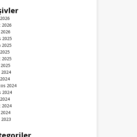
şivler
 2026
t 2026
 2026
s 2025
n 2025
 2025
t 2025
 2025
k 2024
 2024
tos 2024
s 2024
 2024
t 2024
 2024
k 2023
tegoriler