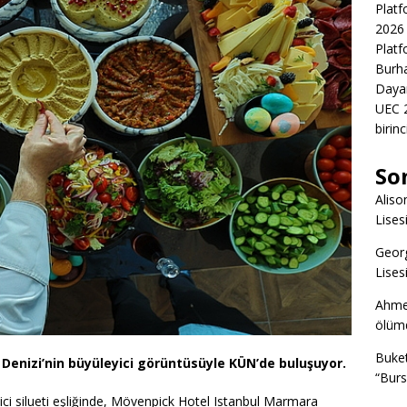
Platf
2026 
Platf
Burha
Daya
UEC 2
birin
So
Aliso
Lisesi
Geor
Lisesi
Ahme
ölümd
Buke
Denizi’nin büyüleyici görüntüsüyle KÜN’de buluşuyor.
“Burs
ici silueti eşliğinde, Mövenpick Hotel Istanbul Marmara