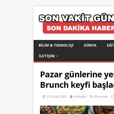
BILIM & TEKNOLOJI
DÜNYA
EĞI
İLETIŞIM
Pazar günlerine yen
Brunch keyfi başla
13 Ocak 2026
muhabir
Ekonomi