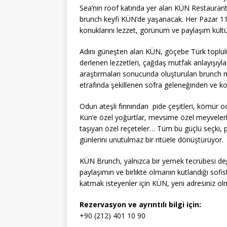
Sea’nin roof katında yer alan KÜN Restaurant,
brunch keyfi KÜN’de yaşanacak. Her Pazar 11
konuklarını lezzet, görünüm ve paylaşım kült
Adını güneşten alan KÜN, göçebe Türk toplulu
derlenen lezzetleri, çağdaş mutfak anlayışıyl
araştırmaları sonucunda oluşturulan brunch m
etrafında şekillenen sofra geleneğinden ve kol
Odun ateşli fırınından pide çeşitleri, kömür o
Kün’e özel yoğurtlar, mevsime özel meyvelerle 
taşıyan özel reçeteler… Tüm bu güçlü seçki,
günlerini unutulmaz bir ritüele dönüştürüyor.
KÜN Brunch, yalnızca bir yemek tecrübesi de
paylaşımın ve birlikte olmanın kutlandığı sofi
katmak isteyenler için KÜN, yeni adresiniz ol
Rezervasyon ve ayrıntılı bilgi için:
+90 (212) 401 10 90