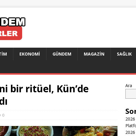
TIM
EKONOMI
GÜNDEM
MAGAZIN
SAĞLIK
i bir ritüel, Kün’de
Ara
dı
So
0
2026 
Platf
2026 