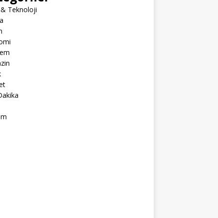
 & Teknoloji
a
m
omi
dem
zin
k
et
Dakika
ım