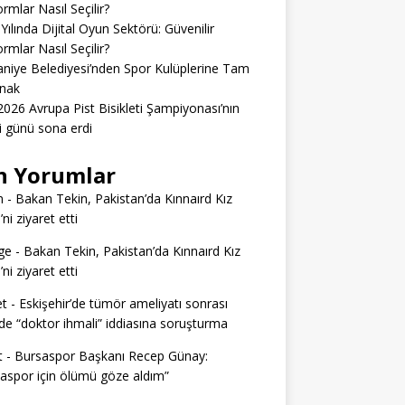
ormlar Nasıl Seçilir?
Yılında Dijital Oyun Sektörü: Güvenilir
ormlar Nasıl Seçilir?
niye Belediyesi’nden Spor Kulüplerine Tam
nak
026 Avrupa Pist Bisikleti Şampiyonası’nın
ci günü sona erdi
n Yorumlar
n
-
Bakan Tekin, Pakistan’da Kınnaırd Kız
’ni ziyaret etti
ge
-
Bakan Tekin, Pakistan’da Kınnaırd Kız
’ni ziyaret etti
t
-
Eskişehir’de tümör ameliyatı sonrası
e “doktor ihmali” iddiasına soruşturma
t
-
Bursaspor Başkanı Recep Günay:
aspor için ölümü göze aldım”