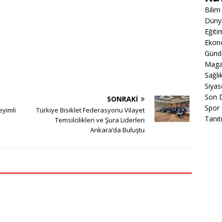
Bilim
Düny
Eğiti
Ekon
Gün
Maga
Sağlı
Siyas
Son 
SONRAKI
Spor
eyimli
Türkiye Bisiklet Federasyonu Vilayet
Tanıt
Temsilcilikleri ve Şura Liderleri
Ankara’da Buluştu