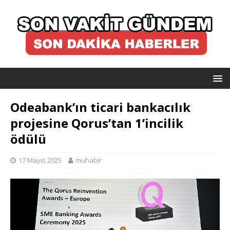
Odeabank’ın ticari bankacılık
projesine Qorus’tan 1’incilik
ödülü
17 Mayıs 2025
muhabir