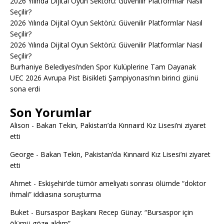
2026 Yılında Dijital Oyun Sektörü: Güvenilir Platformlar Nasıl
Seçilir?
2026 Yılında Dijital Oyun Sektörü: Güvenilir Platformlar Nasıl
Seçilir?
2026 Yılında Dijital Oyun Sektörü: Güvenilir Platformlar Nasıl
Seçilir?
Burhaniye Belediyesi’nden Spor Kulüplerine Tam Dayanak
UEC 2026 Avrupa Pist Bisikleti Şampiyonası’nın birinci günü
sona erdi
Son Yorumlar
Alison
-
Bakan Tekin, Pakistan’da Kınnaırd Kız Lisesi’ni ziyaret
etti
George
-
Bakan Tekin, Pakistan’da Kınnaırd Kız Lisesi’ni ziyaret
etti
Ahmet
-
Eskişehir’de tümör ameliyatı sonrası ölümde “doktor
ihmali” iddiasına soruşturma
Buket
-
Bursaspor Başkanı Recep Günay: “Bursaspor için
ölümü göze aldım”