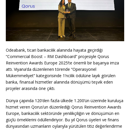
Odeabank, ticari bankacılık alanında hayata geçirdiği
“Commercial Boost – RM Dashboard” projesiyle Qorus
Reinvention Awards Europe 2025’te önemli bir başarıya imza
attı. Viyana’da düzenlenen törende “Operasyonel
Mükemmeliyet” kategorisinde 1’ncilik ödülüne layık görülen
banka, finansal hizmetler alanında dönüşümü teşvik eden
projeler arasında öne çıktı.
Dünya çapında 120’den fazla ülkede 1.200’ün üzerinde kuruluşa
hizmet veren Qorus’un düzenlediği Qorus Reinvention Awards
Europe, bankacılık sektöründe yenilikçiliğin ve dönüşümün en
güçlü örneklerini ödüllendiriyor. Bu yıl Qorus üyeleri ve finans
dünyasından uzmanların oylarıyla yürütülen titiz değerlendirme