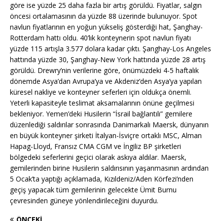
göre ise yüzde 25 daha fazla bir artış görüldü. Fiyatlar, salgın
öncesi ortalamasının da yüzde 88 üzerinde bulunuyor. Spot
navlun fiyatlarının en yoğun yükseliş gösterdiği hat, Şanghay-
Rotterdam hattı oldu. 40’lık konteynerin spot navlun fiyatı
yüzde 115 artışla 3.577 dolara kadar çıktı. Şanghay-Los Angeles
hattında yüzde 30, Şanghay-New York hattında yüzde 28 artış
görüldü. Drewry’nin verilerine göre, önümüzdeki 4-5 haftalık
dönemde Asya’dan Avrupa’ya ve Akdeniz’den Asya’ya yapılan
küresel nakliye ve konteyner seferleri için oldukça önemli.
Yeterli kapasiteyle teslimat aksamalarının önüne geçilmesi
bekleniyor. Yemen’deki Husilerin “İsrail bağlantılı” gemilere
düzenlediği saldırılar sonrasında Danimarkalı Maersk, dünyanın
en büyük konteyner şirketi İtalyan-İsviçre ortaklı MSC, Alman
Hapag-Lloyd, Fransız CMA CGM ve İngiliz BP şirketleri
bölgedeki seferlerini geçici olarak askıya aldılar. Maersk,
gemilerinden birine Husilerin saldırısının yaşanmasının ardından
5 Ocak’ta yaptığı açıklamada, Kızıldeniz/Aden Körfezi’nden
geçiş yapacak tüm gemilerinin gelecekte Ümit Burnu
çevresinden güneye yönlendirileceğini duyurdu.
ÖNCEKI