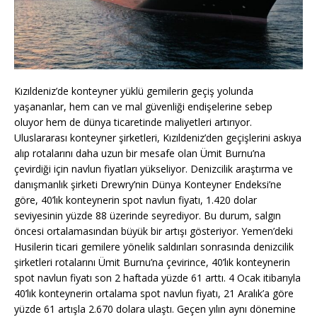
Kızıldeniz’de konteyner yüklü gemilerin geçiş yolunda
yaşananlar, hem can ve mal güvenliği endişelerine sebep
oluyor hem de dünya ticaretinde maliyetleri artırıyor.
Uluslararası konteyner şirketleri, Kızıldeniz’den geçişlerini askıya
alıp rotalarını daha uzun bir mesafe olan Ümit Burnu’na
çevirdiği için navlun fiyatları yükseliyor. Denizcilik araştırma ve
danışmanlık şirketi Drewry’nin Dünya Konteyner Endeksi’ne
göre, 40’lık konteynerin spot navlun fiyatı, 1.420 dolar
seviyesinin yüzde 88 üzerinde seyrediyor. Bu durum, salgın
öncesi ortalamasından büyük bir artışı gösteriyor. Yemen’deki
Husilerin ticari gemilere yönelik saldırıları sonrasında denizcilik
şirketleri rotalarını Ümit Burnu’na çevirince, 40’lık konteynerin
spot navlun fiyatı son 2 haftada yüzde 61 arttı. 4 Ocak itibarıyla
40’lık konteynerin ortalama spot navlun fiyatı, 21 Aralık’a göre
yüzde 61 artışla 2.670 dolara ulaştı. Geçen yılın aynı dönemine