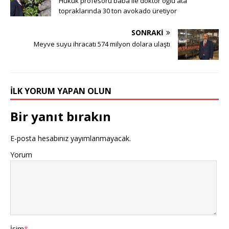
Hukuk profesörü baba ile doktor oğlu ata
topraklarında 30 ton avokado üretiyor
SONRAKI
Meyve suyu ihracatı 574 milyon dolara ulaştı
İLK YORUM YAPAN OLUN
Bir yanıt bırakın
E-posta hesabınız yayımlanmayacak.
Yorum
İsim
*