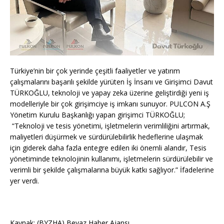
Türkiye’nin bir çok yerinde çeşitli faaliyetler ve yatırım
çalışmalarını başarılı şekilde yürüten İş İnsanı ve Girişimci Davut
TÜRKOĞLU, teknoloji ve yapay zeka üzerine geliştirdiği yeni iş
modelleriyle bir çok girişimciye iş imkanı sunuyor. PULCON A.Ş
Yönetim Kurulu Başkanlığı yapan girişimci TÜRKOĞLU;
“Teknoloji ve tesis yönetimi, işletmelerin verimliliğini artırmak,
maliyetleri düşürmek ve sürdürülebilirlik hedeflerine ulaşmak
için giderek daha fazla entegre edilen iki önemli alandır, Tesis
yönetiminde teknolojinin kullanımı, işletmelerin sürdürülebilir ve
verimli bir şekilde çalışmalarına büyük katkı sağlıyor.” İfadelerine
yer verdi.
Kaynak: (BYZHA) Beyaz Haber Ajansı