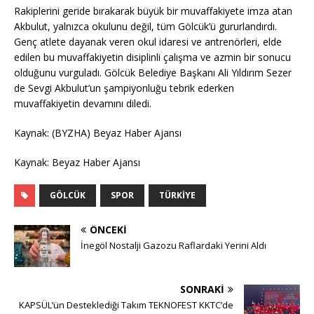
Rakiplerini geride bırakarak büyük bir muvaffakiyete imza atan
Akbulut, yalnızca okulunu değil, tüm Gölcük’ü gururlandırdı.
Genç atlete dayanak veren okul idaresi ve antrenörleri, elde
edilen bu muvaffakiyetin disiplinli çalışma ve azmin bir sonucu
olduğunu vurguladı. Gölcük Belediye Başkanı Ali Yıldırım Sezer
de Sevgi Akbulut’un şampiyonluğu tebrik ederken
muvaffakiyetin devamını diledi.
Kaynak: (BYZHA) Beyaz Haber Ajansı
Kaynak: Beyaz Haber Ajansı
GÖLCÜK
SPOR
TÜRKIYE
ÖNCEKI
İnegöl Nostalji Gazozu Raflardaki Yerini Aldı
SONRAKI
KAPSÜL’ün Desteklediği Takım TEKNOFEST KKTC’de