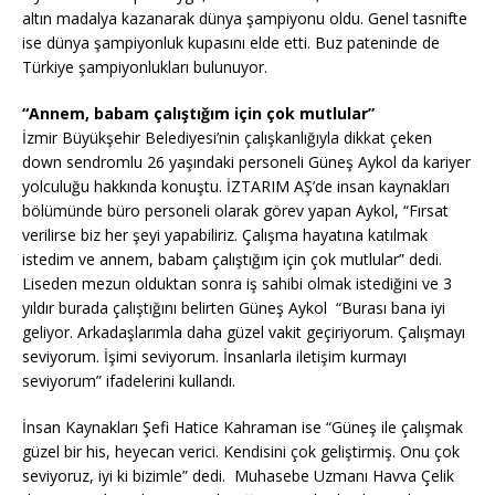
altın madalya kazanarak dünya şampiyonu oldu. Genel tasnifte
ise dünya şampiyonluk kupasını elde etti. Buz pateninde de
Türkiye şampiyonlukları bulunuyor.
“Annem, babam çalıştığım için çok mutlular”
İzmir Büyükşehir Belediyesi’nin çalışkanlığıyla dikkat çeken
down sendromlu 26 yaşındaki personeli Güneş Aykol da kariyer
yolculuğu hakkında konuştu. İZTARIM AŞ’de insan kaynakları
bölümünde büro personeli olarak görev yapan Aykol, “Fırsat
verilirse biz her şeyi yapabiliriz. Çalışma hayatına katılmak
istedim ve annem, babam çalıştığım için çok mutlular” dedi.
Liseden mezun olduktan sonra iş sahibi olmak istediğini ve 3
yıldır burada çalıştığını belirten Güneş Aykol “Burası bana iyi
geliyor. Arkadaşlarımla daha güzel vakit geçiriyorum. Çalışmayı
seviyorum. İşimi seviyorum. İnsanlarla iletişim kurmayı
seviyorum” ifadelerini kullandı.
İnsan Kaynakları Şefi Hatice Kahraman ise “Güneş ile çalışmak
güzel bir his, heyecan verici. Kendisini çok geliştirmiş. Onu çok
seviyoruz, iyi ki bizimle” dedi. Muhasebe Uzmanı Havva Çelik