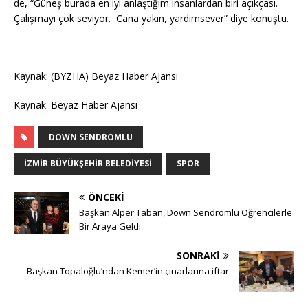
de, “Güneş burada en iyi anlaştığım insanlardan biri açıkçası.
Çalışmayı çok seviyor. Cana yakın, yardımsever” diye konuştu.
Kaynak: (BYZHA) Beyaz Haber Ajansı
Kaynak: Beyaz Haber Ajansı
DOWN SENDROMLU
İZMIR BÜYÜKŞEHIR BELEDIYESI
SPOR
ÖNCEKI
Başkan Alper Taban, Down Sendromlu Öğrencilerle
Bir Araya Geldi
SONRAKI
Başkan Topaloğlu’ndan Kemer’in çınarlarına iftar