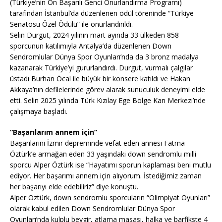
(Türkiye’nin On Başarılı Genci Onurlandırma Programı)
tarafından İstanbul’da düzenlenen ödül töreninde “Türkiye
Senatosu Özel Ödülü” ile onurlandırıldı.
Selin Durgut, 2024 yılının mart ayında 33 ülkeden 858
sporcunun katılımıyla Antalya’da düzenlenen Down
Sendromlular Dünya Spor Oyunları’nda da 3 bronz madalya
kazanarak Türkiye’yi gururlandırdı. Durgut, vurmalı çalgılar
üstadı Burhan Öcal ile büyük bir konsere katıldı ve Hakan
Akkaya’nın defilelerinde görev alarak sunuculuk deneyimi elde
etti. Selin 2025 yılında Türk Kızılay Ege Bölge Kan Merkezi’nde
çalışmaya başladı.
“Başarılarım annem için”
Başarılarını İzmir depreminde vefat eden annesi Fatma
Öztürk’e armağan eden 33 yaşındaki down sendromlu milli
sporcu Alper Öztürk ise “Hayatımı sporun kaplaması beni mutlu
ediyor. Her başarımı annem için alıyorum. İstediğimiz zaman
her başarıyı elde edebiliriz” diye konuştu.
Alper Öztürk, down sendromlu sporcuların “Olimpiyat Oyunları”
olarak kabul edilen Down Sendromlular Dünya Spor
Oyunları’nda kulplu beygir, atlama masası, halka ve barfikste 4