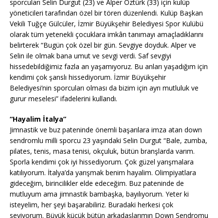
sporcuları Selin Durgut (23) ve Alper Öztürk (33) için kulüp
yöneticileri tarafından özel bir tören düzenlendi. Kulüp Başkan
Vekili Tuğçe Gülcüler, İzmir Büyükşehir Belediyesi Spor Kulübü
olarak tüm yetenekli çocuklara imkân tanımayı amaçladıklarını
belirterek “Bugün çok özel bir gün. Sevgiye doyduk. Alper ve
Selin ile olmak bana umut ve sevgi verdi. Saf sevgiyi
hissedebildiğimiz fazla an yaşamıyoruz. Bu anları yaşadığım için
kendimi çok şanslı hissediyorum. İzmir Büyükşehir
Belediyesi’nin sporcuları olması da bizim için ayrı mutluluk ve
gurur meselesi” ifadelerini kullandı.
“Hayalim İtalya”
Jimnastik ve buz pateninde önemli başarılara imza atan down
sendromlu milli sporcu 23 yaşındaki Selin Durgut “Bale, zumba,
pilates, tenis, masa tenisi, okçuluk, bütün branşlarda varım.
Sporla kendimi çok iyi hissediyorum. Çok güzel yarışmalara
katılıyorum. İtalya’da yarışmak benim hayalim. Olimpiyatlara
gideceğim, birincilikler elde edeceğim. Buz pateninde de
mutluyum ama jimnastik bambaşka, bayılıyorum. Yeter ki
isteyelim, her şeyi başarabiliriz. Buradaki herkesi çok
seviyorum. Büyük küçük bütün arkadaşlarımın Down Sendromu