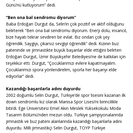
Günü’nü kutluyorum” dedi.
“Ben ona bal sendromu diyorum”
Baba Erdoğan Durgut da, Selin’in çok pozitif ve aktif olduğunu
belirterek “Ben ona bal sendromu diyorum. Enerji dolu, insancıl,
bize hayatı tekrar sevdiren bir evlat. Biz ondan çok şey
öğrendik. Saygıyı, çıkarsız sevgiyi öğrendik” dedi. Kızının buz
pateninde ve jimnastikte büyük başarılar elde ettiğini belirten
Erdoğan Durgut, İzmir Büyükşehir Belediyesi’ne de katkıları için
teşekkür etti. Durgut, “Çocuklarımızı evlere kapatmayalım.
Çocuklarımızı spora yönlendirelim, sporla her başarıyı elde
ediyorlar” dedi.
Kazandığı başarılarla adını duyurdu
2002 doğumlu Selin Durgut, Türkiye’de spor lisesini kazanan ilk
down sendromlu kız olarak Manisa Spor Lisesi’ni birincilikle
bitirdi. Ege Üniversitesi Emel Akın Meslek Yüksekokulu Moda
Tasarım Bölümü’nden mezun oldu. Türkiye şampiyonalarında
jimnastik ve buz pateni alanlarında kazandığı başarılarla adını
duyurdu. Milli jimnastikçi Selin Durgut, TOYP Türkiye