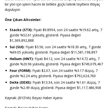
bir yön için işlem hacmi ile birlikte güçlü teknik teyitlere ihtiyaç
duyuluyor.
Öne Çıkan Altcoinler:
Stacks (STX):
Fiyatı $0.8994, son 24 saatte %19.62 artış, 7
günde %52.61 yükseliş gösterdi. Piyasa değeri
$1,369,892,888
Sui (SUI):
Fiyatı $3.56, son 24 saatte %18.30 artış, 7 günde
%69.05 yükseliş gösterdi. Piyasa değeri $11,581,198,897
Helium (HNT):
Fiyatı $4.12, son 24 saatte %14.72 artış, 7
günde %20.96 yükseliş gösterdi. Piyasa değeri $749,079,467
Four (FORM):
Fiyatı $2.07, son 24 saatte %3.17 düşüş, 7
günde %2.24 artış gösterdi. Piyasa değeri $792,624,760
DeXe (DEXE):
Fiyatı $13.34, son 24 saatte %1.61 düşüş, 7
günde %2.49 düşüş gösterdi. Piyasa değeri $1,117,486,908
Kaynak: (BYZHA) Beyaz Haber Ajansı
Kaynak: Beyaz Haber Ajansı