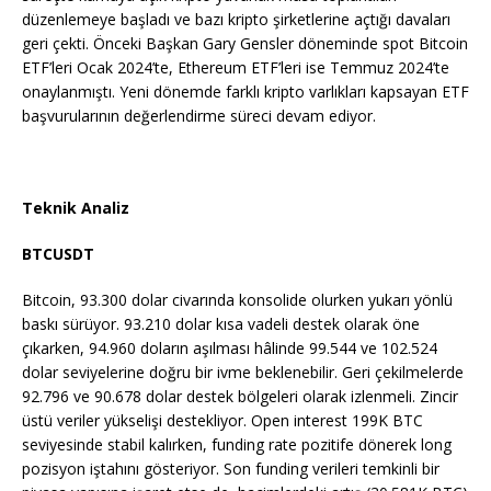
düzenlemeye başladı ve bazı kripto şirketlerine açtığı davaları
geri çekti. Önceki Başkan Gary Gensler döneminde spot Bitcoin
ETF’leri Ocak 2024’te, Ethereum ETF’leri ise Temmuz 2024’te
onaylanmıştı. Yeni dönemde farklı kripto varlıkları kapsayan ETF
başvurularının değerlendirme süreci devam ediyor.
Teknik Analiz
BTCUSDT
​​Bitcoin, 93.300 dolar civarında konsolide olurken yukarı yönlü
baskı sürüyor. 93.210 dolar kısa vadeli destek olarak öne
çıkarken, 94.960 doların aşılması hâlinde 99.544 ve 102.524
dolar seviyelerine doğru bir ivme beklenebilir. Geri çekilmelerde
92.796 ve 90.678 dolar destek bölgeleri olarak izlenmeli. Zincir
üstü veriler yükselişi destekliyor. Open interest 199K BTC
seviyesinde stabil kalırken, funding rate pozitife dönerek long
pozisyon iştahını gösteriyor. Son funding verileri temkinli bir