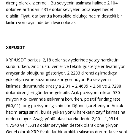
direnç olarak izlenmeli. Bu seviyenin aşılması halinde 2.104
dolar ve ardından 2.319 dolar seviyeleri potansiyel hedef
olabilir. Fiyat, dar bantta konsolide oldukça hacim destekli bir
kırılım yön tayininde belirleyici olacak.
XRPUSDT
XRP/USDT paritesi 2,18 dolar seviyelerinde yatay hareketini
sürdürürken, zincir üstü veriler ve teknik göstergeler fiyatın yön
arayışında olduğunu gösteriyor. 2,2283 direnci aşılmadıkça
yükselişin ivme kazanması zor görünüyor. Bu seviyenin
kırılması durumunda sırasıyla 2,31 – 2,4685 – 2,60 ve 2,7298
dolar dirençleri gündeme gelebilir. Açık pozisyon miktarı 530
milyon XRP civarında istikrarını korurken, pozitif funding rate
(%0,01) long pozisyon ilgisinin sürdüğüne işaret ediyor. Ancak
hacim artışı sınırlı, bu da yukarı yönlü hareketin zayıf kalmasına
neden oluyor. Aşağı yönlü olası hareketlerde 2,00 – 1,9514 –
1,7540 ve 1,5318 dolar seviyeleri destek olarak öne çıkıyor.
Genel olarak XRP fiyatı dar bir aralıkta sıkışmış durumda ve yeni