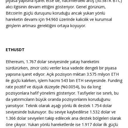
piyasa yapısına işaret etse de, hacimlerdeki artış (30.581K BTC)
alıcı ilgisinin devam ettiğini gösteriyor. Genel görünüm,
Bitcoin’in güçlü duruşunu koruduğu ancak yukarı yönlü
hareketin devamı için 94.960 üzerinde kalıcılık ve kurumsal
girişlerin artması gerektiğini ortaya koyuyor.
ETHUSDT
Ethereum, 1.767 dolar seviyesinde yatay hareketini
sürdürürken, zincir üstü veriler kısa vadede dengeli bir piyasa
yapısına işaret ediyor. Açık pozisyon miktarı 3.575 milyon ETH
ile güçlü kalırken, işlem hacmi 543 bin ETH seviyesinde. Funding
rate pozitif ve düşük düzeyde (%0.0054), bu da long
pozisyonlara hafif yönelimi gösteriyor. Tasfiyeler ise sınırlı, bu
da yatırımcıların büyük oranda pozisyonlarını koruduğunu
yansıtıyor. Teknik olarak aşağı yönlü ilk destek 1.754 dolar
seviyesinde bulunuyor. Bu seviye kaybedilirse 1.532 dolar ve
1.366 dolar seviyeleri takip edilecek ana destek bölgeleri olarak
öne çıkıyor. Yukarı yönlü hareketlerde ise 1.917 dolar ilk güçlü