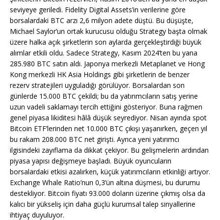
seviyeye geriledi. Fidelity Digital Assets’in verilerine göre
borsalardaki BTC arzı 2,6 milyon adete düştü. Bu düşüşte,
Michael Saylor’un ortak kurucusu olduğu Strategy başta olmak
üzere halka açık şirketlerin son aylarda gerçekleştirdiği büyük
alımlar etkili oldu. Sadece Strategy, Kasım 2024’ten bu yana
285.980 BTC satın aldı. Japonya merkezli Metaplanet ve Hong
Kong merkezli HK Asia Holdings gibi şirketlerin de benzer
rezerv stratejileri uyguladığı görülüyor. Borsalardan son
günlerde 15.000 BTC çekildi; bu da yatırımcıların satış yerine
uzun vadeli saklamayı tercih ettiğini gösteriyor. Buna rağmen
genel piyasa likiditesi hâlâ düşük seyrediyor. Nisan ayında spot
Bitcoin ETF’lerinden net 10.000 BTC çıkışı yaşanırken, geçen yıl
bu rakam 208.000 BTC net girişti. Ayrıca yeni yatırımcı
ilgisindeki zayıflama da dikkat çekiyor. Bu gelişmelerin ardından
piyasa yapısı değişmeye başladı. Büyük oyuncuların
borsalardaki etkisi azalırken, küçük yatırımcıların etkinliği artıyor.
Exchange Whale Ratio’nun 0,3’ün altına düşmesi, bu durumu
destekliyor. Bitcoin fiyatı 93.000 doların üzerine çıkmış olsa da
kalıcı bir yükseliş için daha güçlü kurumsal talep sinyallerine
ihtiyaç duyuluyor.