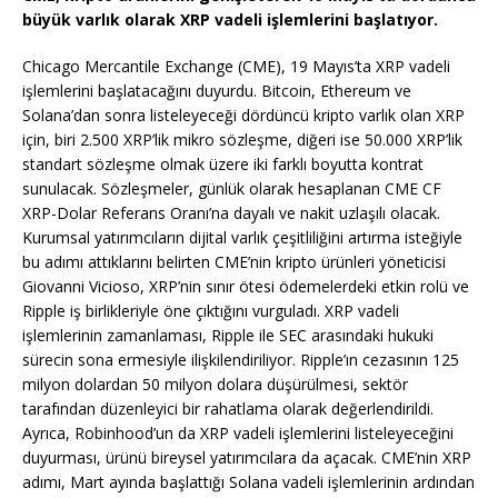
büyük varlık olarak XRP vadeli işlemlerini başlatıyor.
Chicago Mercantile Exchange (CME), 19 Mayıs’ta XRP vadeli
işlemlerini başlatacağını duyurdu. Bitcoin, Ethereum ve
Solana’dan sonra listeleyeceği dördüncü kripto varlık olan XRP
için, biri 2.500 XRP’lik mikro sözleşme, diğeri ise 50.000 XRP’lik
standart sözleşme olmak üzere iki farklı boyutta kontrat
sunulacak. Sözleşmeler, günlük olarak hesaplanan CME CF
XRP-Dolar Referans Oranı’na dayalı ve nakit uzlaşılı olacak.
Kurumsal yatırımcıların dijital varlık çeşitliliğini artırma isteğiyle
bu adımı attıklarını belirten CME’nin kripto ürünleri yöneticisi
Giovanni Vicioso, XRP’nin sınır ötesi ödemelerdeki etkin rolü ve
Ripple iş birlikleriyle öne çıktığını vurguladı. XRP vadeli
işlemlerinin zamanlaması, Ripple ile SEC arasındaki hukuki
sürecin sona ermesiyle ilişkilendiriliyor. Ripple’ın cezasının 125
milyon dolardan 50 milyon dolara düşürülmesi, sektör
tarafından düzenleyici bir rahatlama olarak değerlendirildi.
Ayrıca, Robinhood’un da XRP vadeli işlemlerini listeleyeceğini
duyurması, ürünü bireysel yatırımcılara da açacak. CME’nin XRP
adımı, Mart ayında başlattığı Solana vadeli işlemlerinin ardından