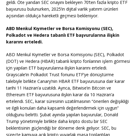
geldi. Öte yandan SEC onayını bekleyen 70’ten fazla kripto ETF
başvurusu bulunurken, 2025’in dijital varlık yatırım ürünleri
açısından oldukça hareketli geçmesi bekleniyor.
ABD Menkul Kıymetler ve Borsa Komisyonu (SEC),
Polkadot ve Hedera tabanlı ETF başvurularına ilişkin
kararını erteledi.
ABD Menkul Kıymetler ve Borsa Komisyonu (SEC), Polkadot
(DOT) ve Hedera (HBAR) tabanlı kripto fonlarının işlem görmesi
için yapılan ETF başvurularına ilişkin kararını erteledi.
Grayscale’in Polkadot Trust fonunu ETF’ye dönüştürme
talebiyle birlikte Canary’nin HBAR ETF başvurusuna dair karar
tarihi 11 Haziran’a uzatıldı. Ayrıca, Bitwise’ın Bitcoin ve
Ethereum ETF başvurusuna ilişkin karar da 10 Haziran’a
ertelendi. SEC, karar süresinin uzatılmasının “önerilen değişikliği
ve ilgili konuları daha kapsamlı değerlendirmek için uygun”
olduğunu belirtti. Şubat ayında yapılan başvurular, Donald
Trump yönetimiyle birlikte daha kripto dostu bir SEC
beklentisinin güçlendiği bir döneme denk geliyor. SEC, bu
süreçte kamuya açık kripto yuvarlak masa toplantıları