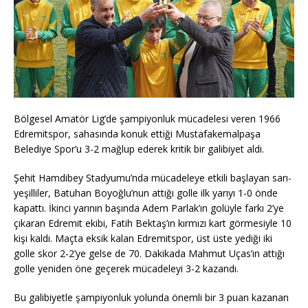
Bölgesel Amatör Lig’de şampiyonluk mücadelesi veren 1966
Edremitspor, sahasında konuk ettiği Mustafakemalpaşa
Belediye Spor’u 3-2 mağlup ederek kritik bir galibiyet aldı.
Şehit Hamdibey Stadyumu’nda mücadeleye etkili başlayan sarı-
yeşilliler, Batuhan Boyoğlu’nun attığı golle ilk yarıyı 1-0 önde
kapattı. İkinci yarının başında Adem Parlak’ın golüyle farkı 2’ye
çıkaran Edremit ekibi, Fatih Bektaş’ın kırmızı kart görmesiyle 10
kişi kaldı. Maçta eksik kalan Edremitspor, üst üste yediği iki
golle skor 2-2’ye gelse de 70. Dakikada Mahmut Uças’ın attığı
golle yeniden öne geçerek mücadeleyi 3-2 kazandı.
Bu galibiyetle şampiyonluk yolunda önemli bir 3 puan kazanan