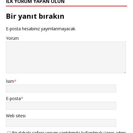
İLK YORUM YAPAN OLUN
Bir yanıt bırakın
E-posta hesabınız yayımlanmayacak.
Yorum
İsim
*
E-posta
*
Web sitesi
Bir dahaki sefere yorum yaptığımda kullanılmak üzere adımı,