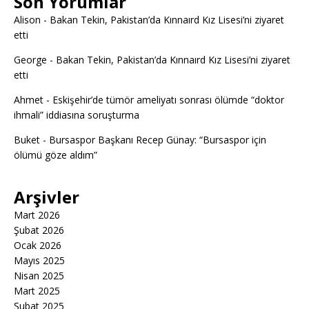
Son Yorumlar
Alison
-
Bakan Tekin, Pakistan’da Kınnaırd Kız Lisesi’ni ziyaret
etti
George
-
Bakan Tekin, Pakistan’da Kınnaırd Kız Lisesi’ni ziyaret
etti
Ahmet
-
Eskişehir’de tümör ameliyatı sonrası ölümde “doktor
ihmali” iddiasına soruşturma
Buket
-
Bursaspor Başkanı Recep Günay: “Bursaspor için
ölümü göze aldım”
Arşivler
Mart 2026
Şubat 2026
Ocak 2026
Mayıs 2025
Nisan 2025
Mart 2025
Şubat 2025