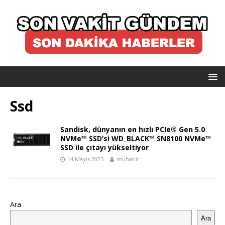
Ssd
Sandisk, dünyanın en hızlı PCIe® Gen 5.0
NVMe™ SSD’si WD_BLACK™ SN8100 NVMe™
SSD ile çıtayı yükseltiyor
14 Mayıs 2025
muhabir
Ara
Ara